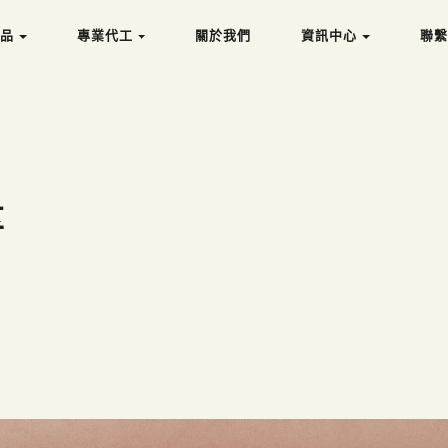
品
專
業
代
工
關
於
我
們
資
訊
中
心
聯
品
專
業
代
工
關
於
我
們
資
訊
中
心
聯
享