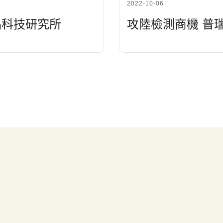
2022-10-06
品科技研究所
攻陸檢測商機 普
品
專業代工
®
N
微準源
ILLUMINA MICROARRAYS
-菌相檢測
ILLUMINA SEQUENCING
質評估
NANOPORE SEQUENCING
分析