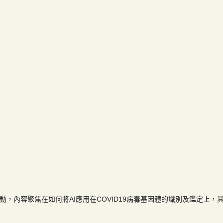
，內容聚焦在如何將AI應用在COVID19病毒基因體的識別及鑑定上，其中