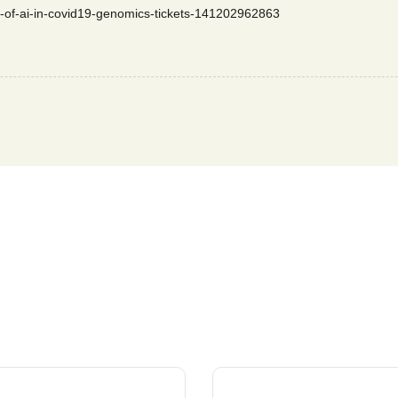
ns-of-ai-in-covid19-genomics-tickets-141202962863