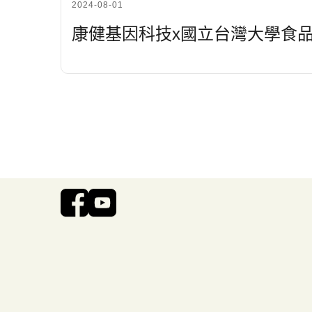
2024-08-01
康健基因科技x國立台灣大學食
HealthGeneTech
研發產
Tel. 02-22081288
ACCUGE
Fax. 02-22081567
腸道健康
service@genebook.com.tw
242 新北市新莊區建國一路298號6樓
風險與特
www.genebook.com.tw
生物資訊