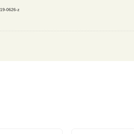
使用MinION或Flongle搭配NanoOK RT，可以在不到5小時的時間內將
台，臨床上更可為患者提供量身定制的抗生素治療選擇。
019-0626-z