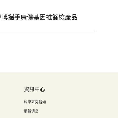
瑞博攜手康健基因推篩檢產品
關於
關於我們
聯繫我們
資訊中心
科學研究新知
最新消息
技術文件