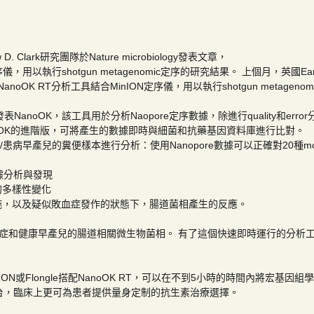
w D. Clark研究團隊於Nature microbiology發表文章，
用以執行shotgun metagenomic定序的研究結果。 上個月，英國Earlham In
 分享NanoOK RT分析工具結合MinION定序儀，用以執行shotgun metage
年發表NanoOK，該工具用於分析Naopore定序數據，除進行quality和error分析
K RT為NanoOK的進階版，可將產生的數據即時與細菌和抗藥基因資料庫進行比對。
健康/患病早產兒的糞便樣本進行分析：使用Nanopore數據可以正確對20種moc
據分析與發現
的多樣性變化
施，以及疑似敗血症發作的狀態下，腸道菌相產生的反應。
評估重症和健康早產兒的腸道相關微生物菌相。 有了這個快速即時運行的分析