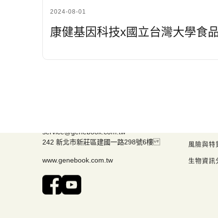
2024-08-01
康健基因科技x國立台灣大學食
HealthGeneTech
研發產
Tel. 02-22081288
ACCUGE
Fax. 02-22081567
腸道健康
service@genebook.com.tw
242 新北市新莊區建國一路298號6樓
風險與特
www.genebook.com.tw
生物資訊