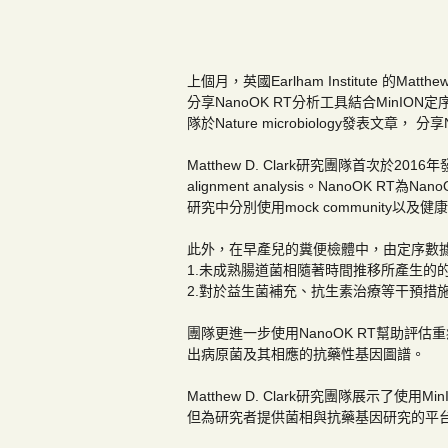
上個月，英國Earlham Institute 的Matthe
分享NanoOK RT分析工具結合MinION定序儀，
隊於Nature microbiology發表文章，
Matthew D. Clark研究團隊首次於2016
alignment analysis。NanoO
研究中分別使用mock community以及
此外，在早產兒的糞便檢體中，由定序數
1.未成熟腸道菌相隨著時間推移所產生的
2.對於益生菌補充、抗生素治療等干預措
團隊更進一步使用NanoOK RT幫助
出病原菌及其相應的抗藥性基因圖譜。