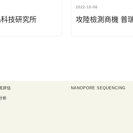
2022-10-06
品科技研究所
攻陸檢測商機 普
品
專業代工
®
N
微準源
ILLUMINA MICROARRAYS
-菌相檢測
ILLUMINA SEQUENCING
質評估
NANOPORE SEQUENCING
分析